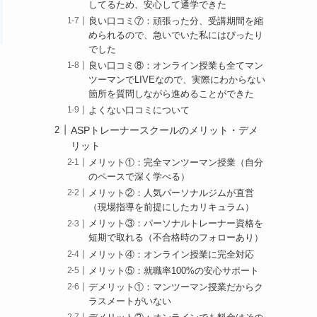
してるため、安心して通学できた
良い口コミ⑦：頑張った分、受講期間を縮
められるので、急いでいた私にはぴったり
でした
良い口コミ⑧：オンライン授業も全てマン
ツーマンでLIVEなので、実際にわからない
箇所を質問しながら進めることができた
よくない口コミについて
ASPトレーナースクールのメリット・デメ
リット
メリット①：完全マンツーマン授業（自分
のペースで深く学べる）
メリット②：人気パーソナルジムが直営
（現場指導を前提にしたカリキュラム）
メリット③：パーソナルトレーナー資格を
短期で取れる（不合格時のフォローあり）
メリット④：オンライン授業に完全対応
メリット⑤：就職率100%の安心サポート
デメリット①：マンツーマン授業だからク
ラスメートがいない